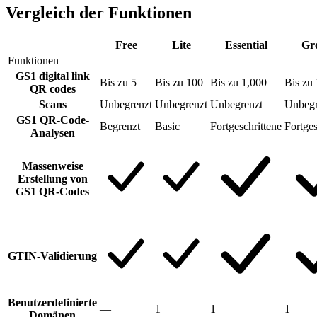
Vergleich der Funktionen
Free
Lite
Essential
Gr
Funktionen
GS1 digital link
Bis zu 5
Bis zu 100
Bis zu 1,000
Bis zu
QR codes
Scans
Unbegrenzt
Unbegrenzt
Unbegrenzt
Unbegr
GS1 QR-Code-
Begrenzt
Basic
Fortgeschrittene
Fortges
Analysen
Massenweise
Erstellung von
GS1 QR-Codes
GTIN-Validierung
Benutzerdefinierte
—
1
1
1
Domänen