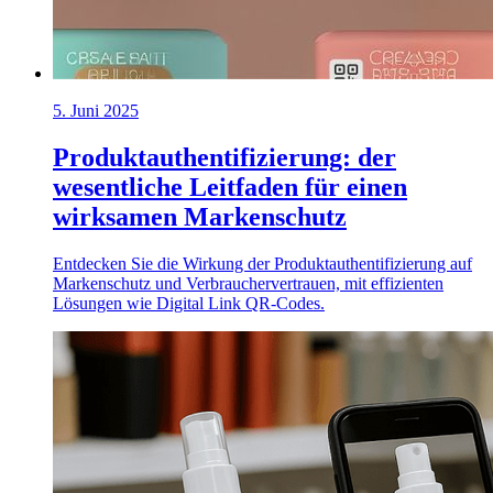
5. Juni 2025
Produktauthentifizierung: der
wesentliche Leitfaden für einen
wirksamen Markenschutz
Entdecken Sie die Wirkung der Produktauthentifizierung auf
Markenschutz und Verbrauchervertrauen, mit effizienten
Lösungen wie Digital Link QR-Codes.