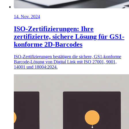
14. Nov. 2024
ISO-Zertifizierungen: Ihre
zertifizierte, sichere Lösung für GS1-
konforme 2D-Barcodes
ISO-Zertifizierungen bestätigen die sichere, GS1-konforme
Barcode-Lösung von Digital Link mit ISO 27001, 9001,
14001 und 18004:2024.