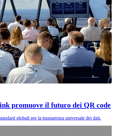
ink promuove il futuro dei QR code
andard globali per la trasparenza universale dei dati.